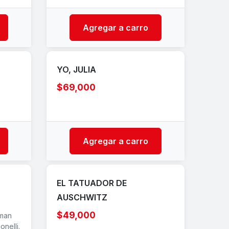
Agregar a carro
YO, JULIA
$69,000
Agregar a carro
a
EL TATUADOR DE
AUSCHWITZ
$49,000
aman
onelli.