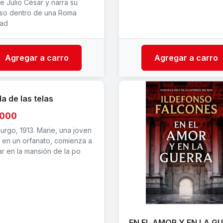
e Julio César y narra su
so dentro de una Roma
ad
Agregar a carro
Agregar a carro
lla de las telas
,000
rgo, 1913. Marie, una joven
a en un orfanato, comienza a
ar en la mansión de la po
EN EL AMOR Y EN LA G