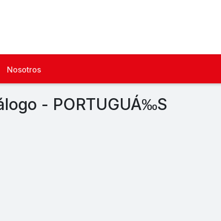
Nosotros
álogo - PORTUGUÁ‰S