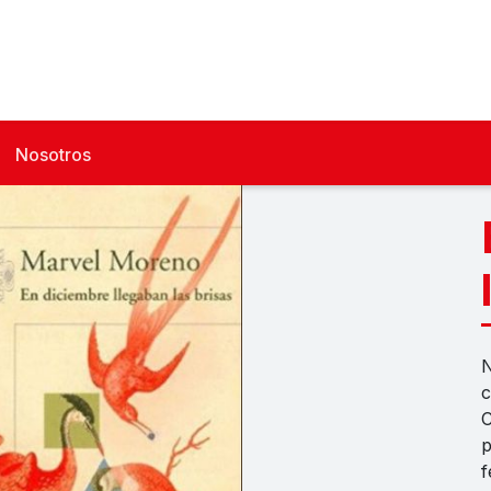
Nosotros
N
c
C
p
f