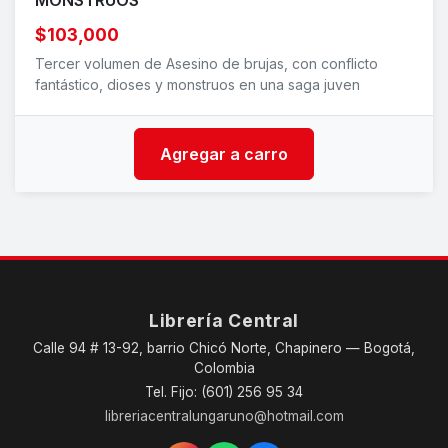
MONSTRUOS
$103,000
Tercer volumen de Asesino de brujas, con conflicto
fantástico, dioses y monstruos en una saga juven
Agregar a carro
Librería Central
Calle 94 # 13-92, barrio Chicó Norte, Chapinero — Bogotá,
Colombia
Tel. Fijo: (601) 256 95 34
libreriacentralungaruno@hotmail.com